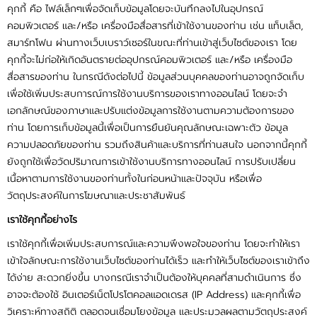
แจ้งชำระเงิน
คุกกี้ คือ ไฟล์เล็กๆเพื่อจัดเก็บข้อมูลโดยจะบันทึกลงไปในอุปกรณ์
คอมพิวเตอร์ และ/หรือ เครื่องมือสื่อสารที่เข้าใช้งานของท่าน เช่น แท็บเล็ต,
ข่าวสาร
สมาร์ทโฟน ผ่านทางเว็บเบราว์เซอร์ในขณะที่ท่านเข้าสู่เว็บไซต์ของเรา โดย
คุกกี้จะไม่ก่อให้เกิดอันตรายต่ออุปกรณ์คอมพิวเตอร์ และ/หรือ เครื่องมือ
สื่อสารของท่าน ในกรณีดังต่อไปนี้ ข้อมูลส่วนบุคคลของท่านอาจถูกจัดเก็บ
เกี่ยวกับเรา
เพื่อใช้เพิ่มประสบการณ์การใช้งานบริการของเราทางออนไลน์ โดยจะจำ
เอกลักษณ์ของภาษาและปรับแต่งข้อมูลการใช้งานตามความต้องการของ
ท่าน โดยการเก็บข้อมูลนี้เพื่อเป็นการยืนยันคุณลักษณะเฉพาะตัว ข้อมูล
ความปลอดภัยของท่าน รวมถึงสินค้าและบริการที่ท่านสนใจ นอกจากนี้คุกกี้
ยังถูกใช้เพื่อวัดปริมาณการเข้าใช้งานบริการทางออนไลน์ การปรับเปลี่ยน
เนื้อหาตามการใช้งานของท่านทั้งในก่อนหน้าและปัจจุบัน หรือเพื่อ
วัตถุประสงค์ในการโฆษณาและประชาสัมพันธ์
เราใช้คุกกี้อย่างไร
เราใช้คุกกี้เพื่อเพิ่มประสบการณ์และความพึงพอใจของท่าน โดยจะทำให้เรา
เข้าใจลักษณะการใช้งานเว็บไซต์ของท่านได้เร็ว และทำให้เว็บไซต์ของเราเข้าถึง
ได้ง่าย สะดวกยิ่งขึ้น บางกรณีเราจำเป็นต้องให้บุคคลที่สามดำเนินการ ซึ่ง
อาจจะต้องใช้ อินเตอร์เน็ตโปรโตคอลแอดเดรส (IP Address) และคุกกี้เพื่อ
วิเคราะห์ทางสถิติ ตลอดจนเชื่อมโยงข้อมูล และประมวลผลตามวัตถุประสงค์